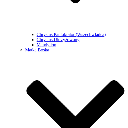
Chrystus Pantokrator (Wszechwładca)
Chrystus Ukrzyżowany
Mandylion
Matka Boska