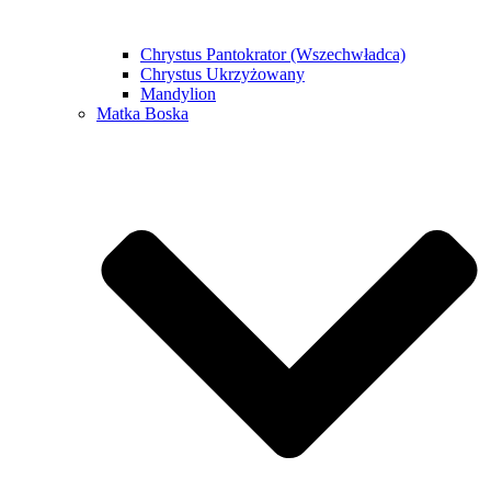
Chrystus Pantokrator (Wszechwładca)
Chrystus Ukrzyżowany
Mandylion
Matka Boska