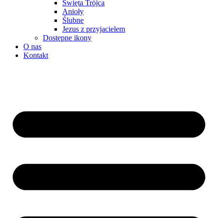
Święta Trójca
Anioły
Ślubne
Jezus z przyjacielem
Dostępne ikony
O nas
Kontakt