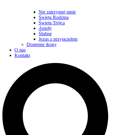
Nie zatrzymuj mnie
Święta Rodzina
Święta Trójca
Anioły
Ślubne
Jezus z przyjacielem
Dostępne ikony
O nas
Kontakt