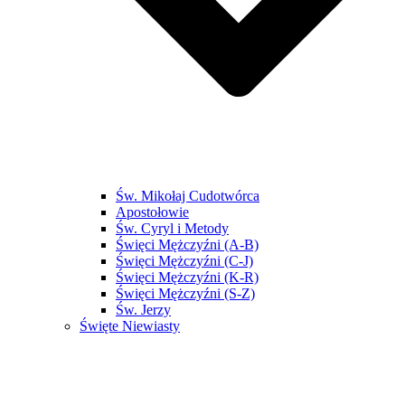
Św. Mikołaj Cudotwórca
Apostołowie
Św. Cyryl i Metody
Święci Mężczyźni (A-B)
Święci Mężczyźni (C-J)
Święci Mężczyźni (K-R)
Święci Mężczyźni (S-Z)
Św. Jerzy
Święte Niewiasty