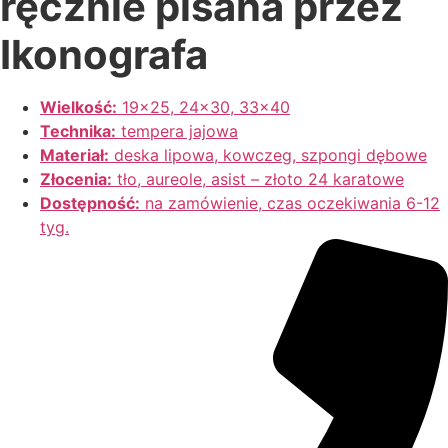
ręcznie pisana przez
Ikonografa
Wielkość:
19×25, 24×30, 33×40
Technika:
tempera jajowa
Materiał:
deska lipowa, kowczeg, szpongi dębowe
Złocenia:
tło, aureole, asist – złoto 24 karatowe
Dostępność:
na zamówienie, czas oczekiwania 6-12
tyg.