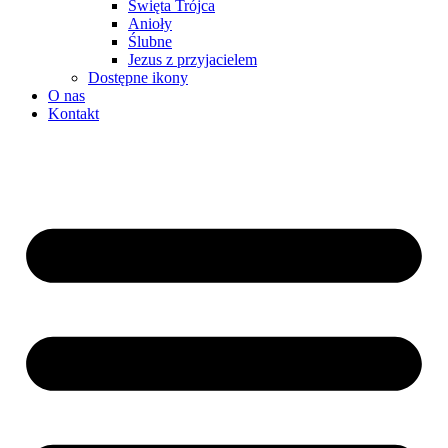
Święta Trójca
Anioły
Ślubne
Jezus z przyjacielem
Dostępne ikony
O nas
Kontakt