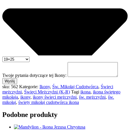
Twoje pytania dotyczące tej Ikony:
Wyślij
sku:
562
Kategorie:
Ikony
,
Św. Mikołaj Cudotwórca
,
Święci
mężczyźni
,
Święci Mężczyźni (K-R)
Tagi
ikona
,
ikona świętego
mikołaja
,
ikony
,
ikony święci mężczyźni
,
św. mężczyźni
,
św.
mikołaj
,
święty mikołaj cudotwórca ikona
Podobne produkty