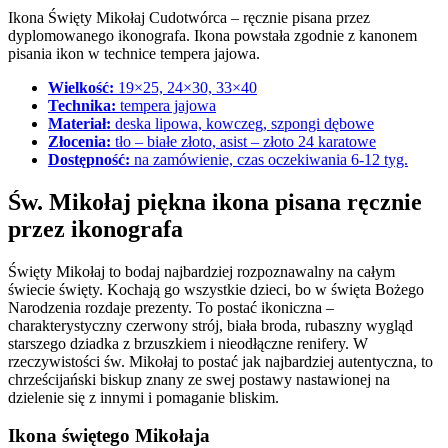
Ikona Święty Mikołaj Cudotwórca – ręcznie pisana przez
dyplomowanego ikonografa. Ikona powstała zgodnie z kanonem
pisania ikon w technice tempera jajowa.
Wielkość:
19×25, 24×30, 33×40
Technika:
tempera jajowa
Materiał:
deska lipowa, kowczeg, szpongi dębowe
Złocenia:
tło – białe złoto, asist – złoto 24 karatowe
Dostępność:
na zamówienie, czas oczekiwania 6-12 tyg.
Św. Mikołaj piękna ikona pisana ręcznie
przez ikonografa
Święty Mikołaj to bodaj najbardziej rozpoznawalny na całym
świecie święty. Kochają go wszystkie dzieci, bo w święta Bożego
Narodzenia rozdaje prezenty. To postać ikoniczna –
charakterystyczny czerwony strój, biała broda, rubaszny wygląd
starszego dziadka z brzuszkiem i nieodłączne renifery. W
rzeczywistości św. Mikołaj to postać jak najbardziej autentyczna, to
chrześcijański biskup znany ze swej postawy nastawionej na
dzielenie się z innymi i pomaganie bliskim.
Ikona świętego Mikołaja