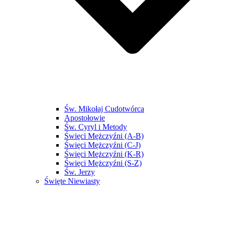
Św. Mikołaj Cudotwórca
Apostołowie
Św. Cyryl i Metody
Święci Mężczyźni (A-B)
Święci Mężczyźni (C-J)
Święci Mężczyźni (K-R)
Święci Mężczyźni (S-Z)
Św. Jerzy
Święte Niewiasty