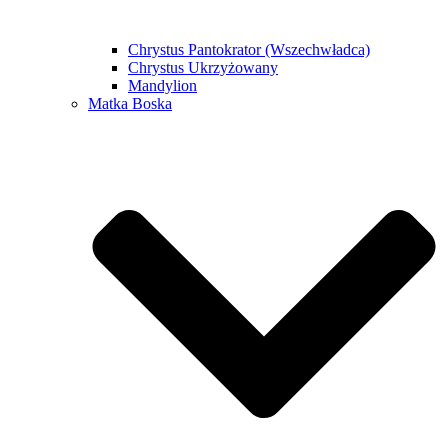
Chrystus Pantokrator (Wszechwładca)
Chrystus Ukrzyżowany
Mandylion
Matka Boska