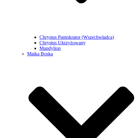
Chrystus Pantokrator (Wszechwładca)
Chrystus Ukrzyżowany
Mandylion
Matka Boska