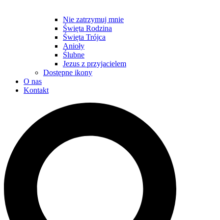
Nie zatrzymuj mnie
Święta Rodzina
Święta Trójca
Anioły
Ślubne
Jezus z przyjacielem
Dostępne ikony
O nas
Kontakt