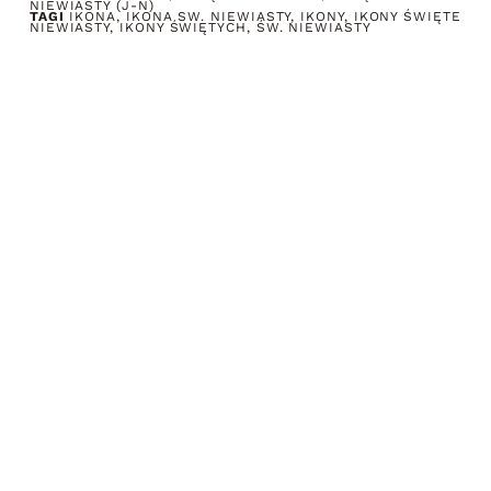
NIEWIASTY (J-N)
TAGI
IKONA
,
IKONA SW. NIEWIASTY
,
IKONY
,
IKONY ŚWIĘTE
NIEWIASTY
,
IKONY ŚWIĘTYCH
,
ŚW. NIEWIASTY