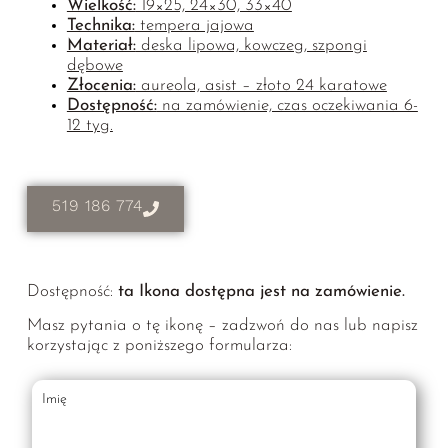
Wielkość:
19×25, 24×30, 33×40
Technika:
tempera jajowa
Materiał:
deska lipowa, kowczeg, szpongi
dębowe
Złocenia:
aureola, asist – złoto 24 karatowe
Dostępność:
na zamówienie, czas oczekiwania 6-
12 tyg.
519 186 774
Dostępność:
ta Ikona dostępna jest na zamówienie.
Masz pytania o tę ikonę – zadzwoń do nas lub napisz
korzystając z poniższego formularza:
Imię