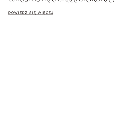
DOWIEDZ SIĘ WIĘCEJ
ARCHANIOŁ GABRIEL IKONA
DOWIEDZ SIĘ WIĘCEJ
MANDYLION – IKONA CHRYSTUSA 2
DOWIEDZ SIĘ WIĘCEJ