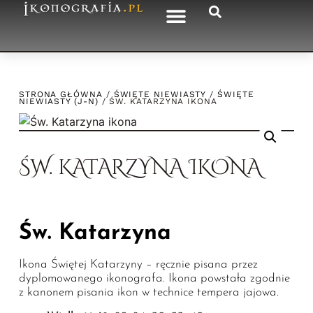
STRONA GŁÓWNA
/
ŚWIĘTE NIEWIASTY
/
ŚWIĘTE
NIEWIASTY (J-N)
/ ŚW. KATARZYNA IKONA
ŚW. KATARZYNA IKONA
Św. Katarzyna
Ikona Świętej Katarzyny – ręcznie pisana przez
dyplomowanego ikonografa. Ikona powstała zgodnie
z kanonem pisania ikon w technice tempera jajowa.