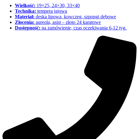
Wielkość:
19×25, 24×30, 33×40
Technika:
tempera jajowa
Materiał:
deska lipowa, kowczeg, szpongi dębowe
Złocenia:
aureola, asist – złoto 24 karatowe
Dostępność:
na zamówienie, czas oczekiwania 6-12 tyg.