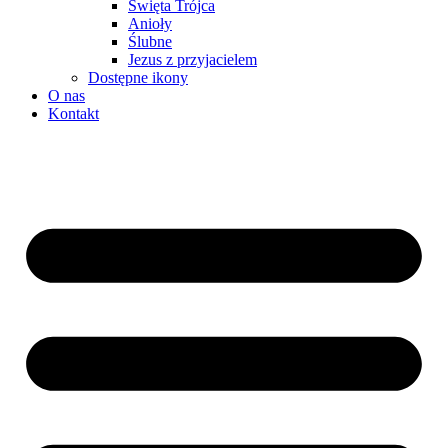
Święta Trójca
Anioły
Ślubne
Jezus z przyjacielem
Dostępne ikony
O nas
Kontakt