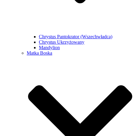
Chrystus Pantokrator (Wszechwładca)
Chrystus Ukrzyżowany
Mandylion
Matka Boska