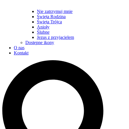
Nie zatrzymuj mnie
Święta Rodzina
Święta Trójca
Anioły
Ślubne
Jezus z przyjacielem
Dostępne ikony
O nas
Kontakt