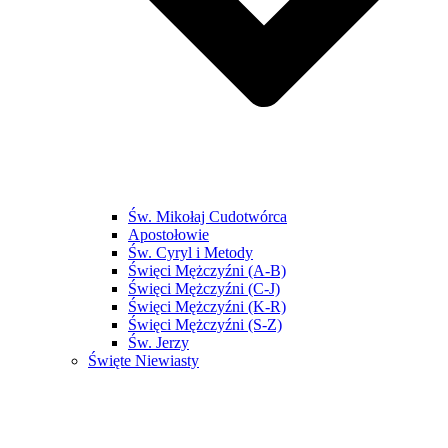
Św. Mikołaj Cudotwórca
Apostołowie
Św. Cyryl i Metody
Święci Mężczyźni (A-B)
Święci Mężczyźni (C-J)
Święci Mężczyźni (K-R)
Święci Mężczyźni (S-Z)
Św. Jerzy
Święte Niewiasty