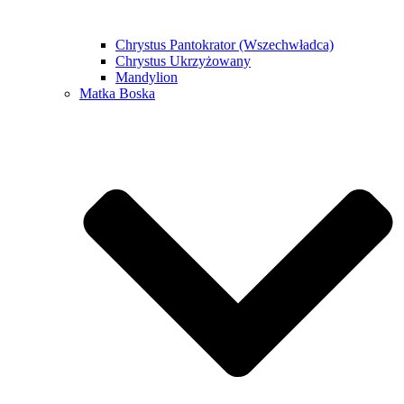
Chrystus Pantokrator (Wszechwładca)
Chrystus Ukrzyżowany
Mandylion
Matka Boska