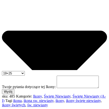
Twoje pytania dotyczące tej Ikony:
Wyślij
sku:
485
Kategorie:
Ikony
,
Święte Niewiasty
,
Święte Niewiasty (A-
I)
Tagi
ikona
,
ikona sw. niewiasty
,
ikony
,
ikony święte niewiasty
,
ikony świętych
,
św. niewiasty