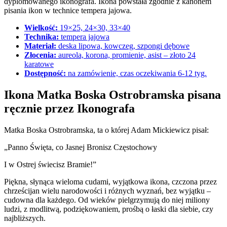
dyplomowanego ikonografa. Ikona powstała zgodnie z kanonem
pisania ikon w technice tempera jajowa.
Wielkość:
19×25, 24×30, 33×40
Technika:
tempera jajowa
Materiał:
deska lipowa, kowczeg, szpongi dębowe
Złocenia:
aureola, korona, promienie, asist – złoto 24
karatowe
Dostępność:
na zamówienie, czas oczekiwania 6-12 tyg.
Ikona Matka Boska Ostrobramska pisana
ręcznie przez Ikonografa
Matka Boska Ostrobramska, ta o której Adam Mickiewicz pisał:
„Panno Święta, co Jasnej Bronisz Częstochowy
I w Ostrej świecisz Bramie!”
Piękna, słynąca wieloma cudami, wyjątkowa ikona, czczona przez
chrześcijan wielu narodowości i różnych wyznań, bez wyjątku –
cudowna dla każdego. Od wieków pielgrzymują do niej miliony
ludzi, z modlitwą, podziękowaniem, prośbą o łaski dla siebie, czy
najbliższych.