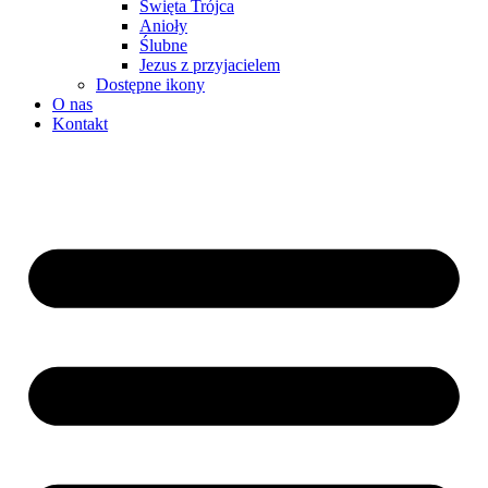
Święta Trójca
Anioły
Ślubne
Jezus z przyjacielem
Dostępne ikony
O nas
Kontakt