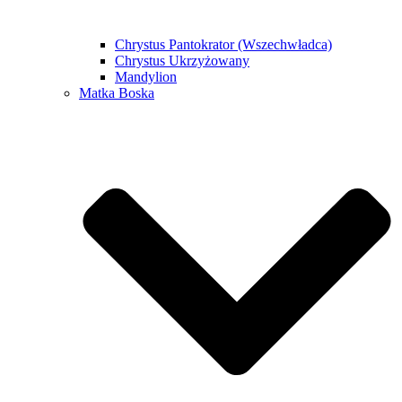
Chrystus Pantokrator (Wszechwładca)
Chrystus Ukrzyżowany
Mandylion
Matka Boska