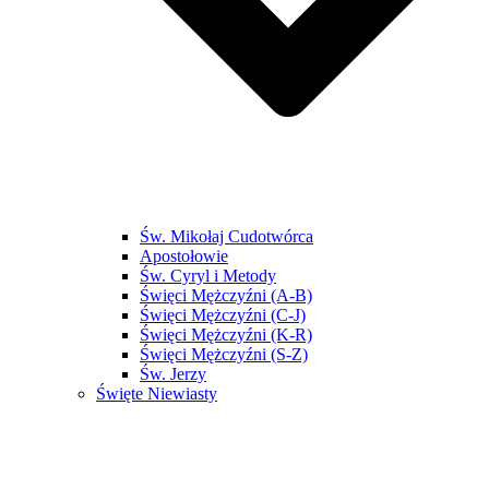
Św. Mikołaj Cudotwórca
Apostołowie
Św. Cyryl i Metody
Święci Mężczyźni (A-B)
Święci Mężczyźni (C-J)
Święci Mężczyźni (K-R)
Święci Mężczyźni (S-Z)
Św. Jerzy
Święte Niewiasty