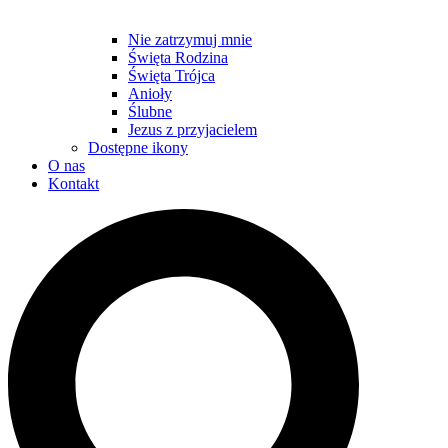
Nie zatrzymuj mnie
Święta Rodzina
Święta Trójca
Anioły
Ślubne
Jezus z przyjacielem
Dostępne ikony
O nas
Kontakt