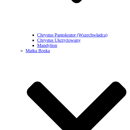
Chrystus Pantokrator (Wszechwładca)
Chrystus Ukrzyżowany
Mandylion
Matka Boska