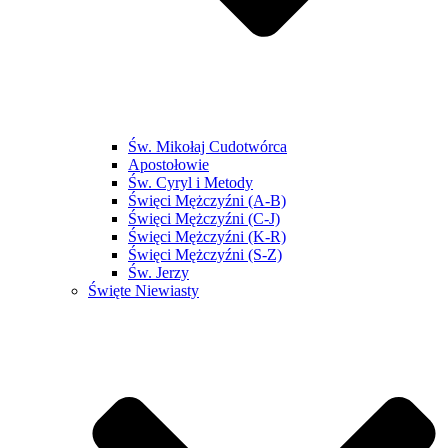
Św. Mikołaj Cudotwórca
Apostołowie
Św. Cyryl i Metody
Święci Mężczyźni (A-B)
Święci Mężczyźni (C-J)
Święci Mężczyźni (K-R)
Święci Mężczyźni (S-Z)
Św. Jerzy
Święte Niewiasty