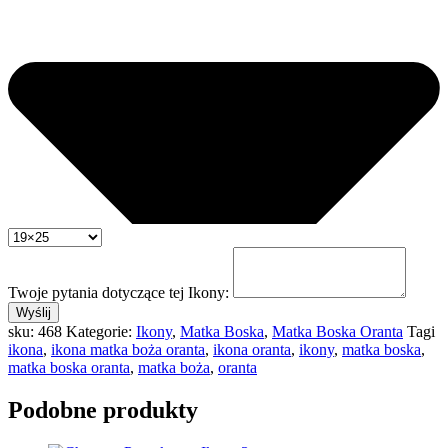
Twoje pytania dotyczące tej Ikony:
Wyślij
sku:
468
Kategorie:
Ikony
,
Matka Boska
,
Matka Boska Oranta
Tagi
ikona
,
ikona matka boża oranta
,
ikona oranta
,
ikony
,
matka boska
,
matka boska oranta
,
matka boża
,
oranta
Podobne produkty