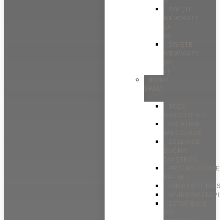
I)
ŚWIĘTE
NIEWIASTY
(J-
N)
ŚWIĘTE
NIEWIASTY
(O-
Z)
IKONY
ŚWIĄT
BOŻE
NARODZENIE
OSTATNIA
WIECZERZA
ZESŁANIE
DUCHA
ŚWIĘTEGO
PRZEMIENIENIE
PAŃSKIE
ZMARTWYCHWS
WNIEBOWSTĄPI
ZSTĄPIENIE
DO