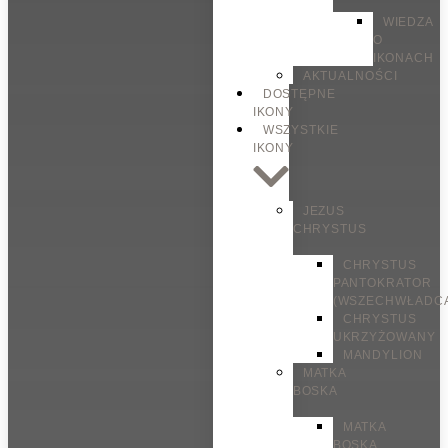
WIEDZA
O
IKONACH
AKTUALNOŚCI
DOSTĘPNE
IKONY
WSZYSTKIE
IKONY
JEZUS
CHRYSTUS
CHRYSTUS
PANTOKRATOR
(WSZECHWŁADC
CHRYSTUS
UKRZYŻOWANY
MANDYLION
MATKA
BOSKA
MATKA
BOSKA