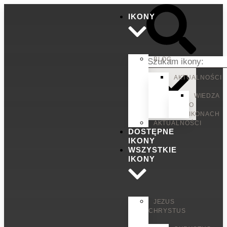
IKONY
BLOG
AKTUALNOŚCI
WIEDZA
O
IKONACH
AKTUALNOŚCI
DOSTĘPNE
IKONY
WSZYSTKIE
IKONY
JEZUS
CHRYSTUS