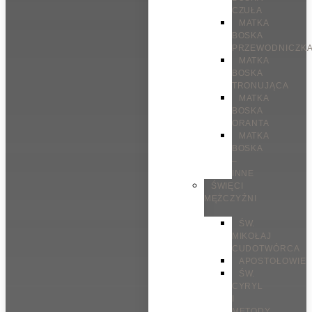
CZUŁA
MATKA
BOSKA
PRZEWODNICZK
MATKA
BOSKA
TRONUJĄCA
MATKA
BOSKA
ORANTA
MATKA
BOSKA
–
INNE
ŚWIĘCI
MĘŻCZYŹNI
ŚW.
MIKOŁAJ
CUDOTWÓRCA
APOSTOŁOWIE
ŚW.
CYRYL
I
METODY