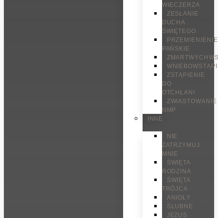
WIECZERZA
ZESŁANIE
DUCHA
ŚWIĘTEGO
PRZEMIENIENIE
PAŃSKIE
ZMARTWYCHWS
WNIEBOWSTĄPI
ZSTĄPIENIE
DO
OTCHŁANI
ZWIASTOWANIE
NMP
INNE
NIE
ZATRZYMUJ
MNIE
ŚWIĘTA
RODZINA
ŚWIĘTA
TRÓJCA
ANIOŁY
ŚLUBNE
JEZUS