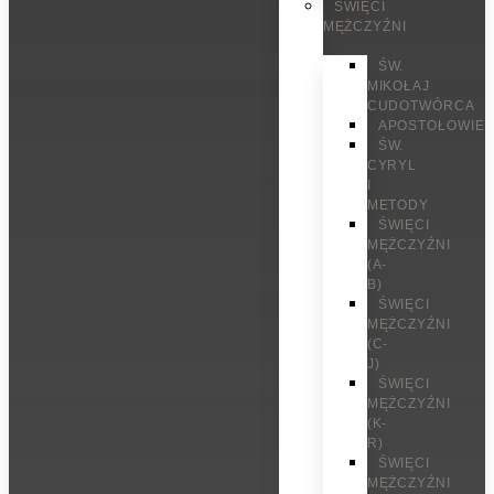
ŚWIĘCI
MĘŻCZYŹNI
ŚW.
MIKOŁAJ
CUDOTWÓRCA
APOSTOŁOWIE
ŚW.
CYRYL
I
METODY
ŚWIĘCI
MĘŻCZYŹNI
(A-
B)
ŚWIĘCI
MĘŻCZYŹNI
(C-
J)
ŚWIĘCI
MĘŻCZYŹNI
(K-
R)
ŚWIĘCI
MĘŻCZYŹNI