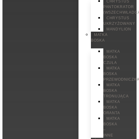
CHRYSTUS
PANTOKRATOR
(WSZECHWŁADC
CHRYSTUS
UKRZYŻOWANY
MANDYLION
MATKA
BOSKA
MATKA
BOSKA
CZUŁA
MATKA
BOSKA
PRZEWODNICZK
MATKA
BOSKA
TRONUJĄCA
MATKA
BOSKA
ORANTA
MATKA
BOSKA
–
INNE