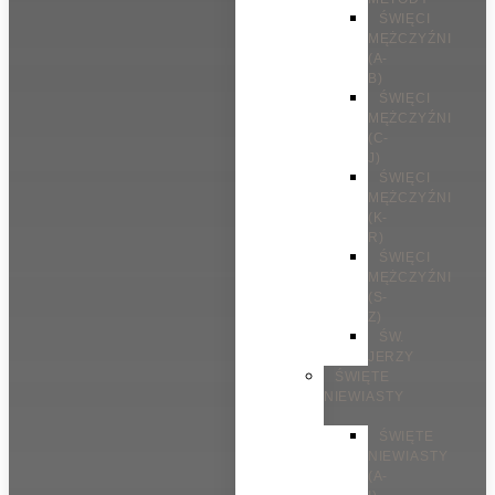
ŚWIĘCI
MĘŻCZYŹNI
(A-
B)
ŚWIĘCI
MĘŻCZYŹNI
(C-
J)
ŚWIĘCI
MĘŻCZYŹNI
(K-
R)
ŚWIĘCI
MĘŻCZYŹNI
(S-
Z)
ŚW.
JERZY
ŚWIĘTE
NIEWIASTY
ŚWIĘTE
NIEWIASTY
(A-