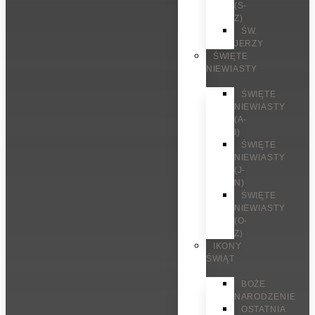
(S-
Z)
ŚW.
JERZY
ŚWIĘTE
NIEWIASTY
ŚWIĘTE
NIEWIASTY
(A-
I)
ŚWIĘTE
NIEWIASTY
(J-
N)
ŚWIĘTE
NIEWIASTY
(O-
Z)
IKONY
ŚWIĄT
BOŻE
NARODZENIE
OSTATNIA