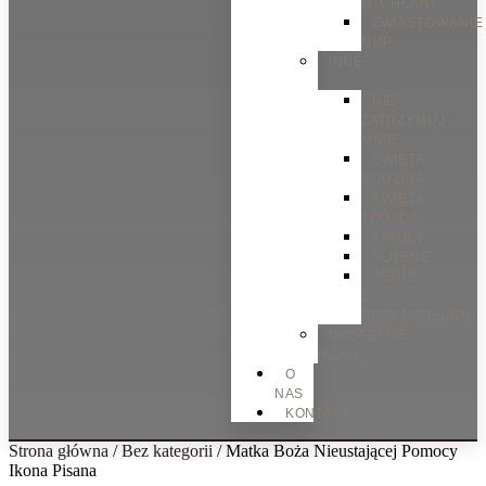
OTCHŁANI
ZWIASTOWANIE
NMP
INNE
NIE
ZATRZYMUJ
MNIE
ŚWIĘTA
RODZINA
ŚWIĘTA
TRÓJCA
ANIOŁY
ŚLUBNE
JEZUS
Z
PRZYJACIELEM
DOSTĘPNE
IKONY
O
NAS
KONTAKT
Strona główna
/
Bez kategorii
/ Matka Boża Nieustającej Pomocy
Ikona Pisana