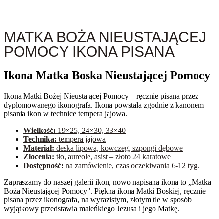
MATKA BOŻA NIEUSTAJĄCEJ
POMOCY IKONA PISANA
Ikona Matka Boska Nieustającej Pomocy
Ikona Matki Bożej Nieustającej Pomocy – ręcznie pisana przez
dyplomowanego ikonografa. Ikona powstała zgodnie z kanonem
pisania ikon w technice tempera jajowa.
Wielkość:
19×25, 24×30, 33×40
Technika:
tempera jajowa
Materiał:
deska lipowa, kowczeg, szpongi dębowe
Złocenia:
tło, aureole, asist – złoto 24 karatowe
Dostępność:
na zamówienie, czas oczekiwania 6-12 tyg.
Zapraszamy do naszej galerii ikon, nowo napisana ikona to „Matka
Boża Nieustającej Pomocy”. Piękna ikona Matki Boskiej, ręcznie
pisana przez ikonografa, na wyrazistym, złotym tle w sposób
wyjątkowy przedstawia maleńkiego Jezusa i jego Matkę.