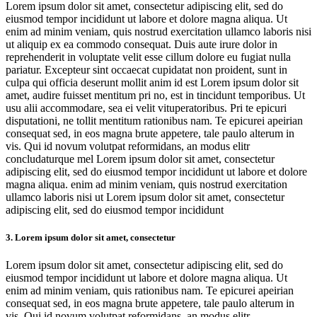
Lorem ipsum dolor sit amet, consectetur adipiscing elit, sed do
eiusmod tempor incididunt ut labore et dolore magna aliqua. Ut
enim ad minim veniam, quis nostrud exercitation ullamco laboris nisi
ut aliquip ex ea commodo consequat. Duis aute irure dolor in
reprehenderit in voluptate velit esse cillum dolore eu fugiat nulla
pariatur. Excepteur sint occaecat cupidatat non proident, sunt in
culpa qui officia deserunt mollit anim id est Lorem ipsum dolor sit
amet, audire fuisset mentitum pri no, est in tincidunt temporibus. Ut
usu alii accommodare, sea ei velit vituperatoribus. Pri te epicuri
disputationi, ne tollit mentitum rationibus nam. Te epicurei apeirian
consequat sed, in eos magna brute appetere, tale paulo alterum in
vis. Qui id novum volutpat reformidans, an modus elitr
concludaturque mel Lorem ipsum dolor sit amet, consectetur
adipiscing elit, sed do eiusmod tempor incididunt ut labore et dolore
magna aliqua. enim ad minim veniam, quis nostrud exercitation
ullamco laboris nisi ut Lorem ipsum dolor sit amet, consectetur
adipiscing elit, sed do eiusmod tempor incididunt
3. Lorem ipsum dolor sit amet, consectetur
Lorem ipsum dolor sit amet, consectetur adipiscing elit, sed do
eiusmod tempor incididunt ut labore et dolore magna aliqua. Ut
enim ad minim veniam, quis rationibus nam. Te epicurei apeirian
consequat sed, in eos magna brute appetere, tale paulo alterum in
vis. Qui id novum volutpat reformidans, an modus elitr