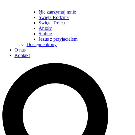
Nie zatrzymuj mnie
Święta Rodzina
Święta Trójca
Anioły
Ślubne
Jezus z przyjacielem
Dostępne ikony
O nas
Kontakt