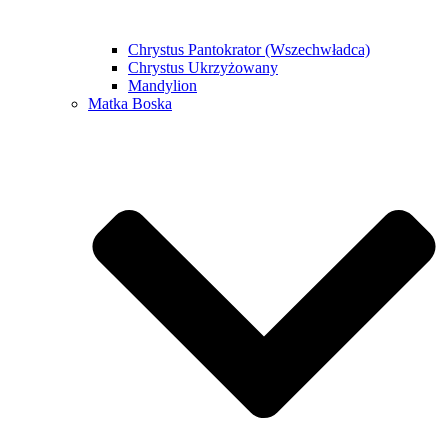
Chrystus Pantokrator (Wszechwładca)
Chrystus Ukrzyżowany
Mandylion
Matka Boska