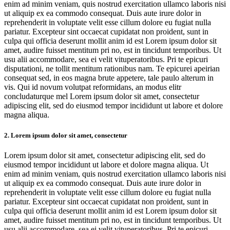
enim ad minim veniam, quis nostrud exercitation ullamco laboris nisi
ut aliquip ex ea commodo consequat. Duis aute irure dolor in
reprehenderit in voluptate velit esse cillum dolore eu fugiat nulla
pariatur. Excepteur sint occaecat cupidatat non proident, sunt in
culpa qui officia deserunt mollit anim id est Lorem ipsum dolor sit
amet, audire fuisset mentitum pri no, est in tincidunt temporibus. Ut
usu alii accommodare, sea ei velit vituperatoribus. Pri te epicuri
disputationi, ne tollit mentitum rationibus nam. Te epicurei apeirian
consequat sed, in eos magna brute appetere, tale paulo alterum in
vis. Qui id novum volutpat reformidans, an modus elitr
concludaturque mel Lorem ipsum dolor sit amet, consectetur
adipiscing elit, sed do eiusmod tempor incididunt ut labore et dolore
magna aliqua.
2. Lorem ipsum dolor sit amet, consectetur
Lorem ipsum dolor sit amet, consectetur adipiscing elit, sed do
eiusmod tempor incididunt ut labore et dolore magna aliqua. Ut
enim ad minim veniam, quis nostrud exercitation ullamco laboris nisi
ut aliquip ex ea commodo consequat. Duis aute irure dolor in
reprehenderit in voluptate velit esse cillum dolore eu fugiat nulla
pariatur. Excepteur sint occaecat cupidatat non proident, sunt in
culpa qui officia deserunt mollit anim id est Lorem ipsum dolor sit
amet, audire fuisset mentitum pri no, est in tincidunt temporibus. Ut
usu alii accommodare, sea ei velit vituperatoribus. Pri te epicuri