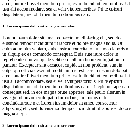
amet, audire fuisset mentitum pri no, est in tincidunt temporibus. Ut
usu alii accommodare, sea ei velit vituperatoribus. Pri te epicuri
disputationi, ne tollit mentitum rationibus nam.
1. Lorem ipsum dolor sit amet, consectetur
Lorem ipsum dolor sit amet, consectetur adipiscing elit, sed do
eiusmod tempor incididunt ut labore et dolore magna aliqua. Ut
enim ad minim veniam, quis nostrud exercitation ullamco laboris nisi
ut aliquip ex ea commodo consequat. Duis aute irure dolor in
reprehenderit in voluptate velit esse cillum dolore eu fugiat nulla
pariatur. Excepteur sint occaecat cupidatat non proident, sunt in
culpa qui officia deserunt mollit anim id est Lorem ipsum dolor sit
amet, audire fuisset mentitum pri no, est in tincidunt temporibus. Ut
usu alii accommodare, sea ei velit vituperatoribus. Pri te epicuri
disputationi, ne tollit mentitum rationibus nam. Te epicurei apeirian
consequat sed, in eos magna brute appetere, tale paulo alterum in
vis. Qui id novum volutpat reformidans, an modus elitr
concludaturque mel Lorem ipsum dolor sit amet, consectetur
adipiscing elit, sed do eiusmod tempor incididunt ut labore et dolore
magna aliqua.
2. Lorem ipsum dolor sit amet, consectetur