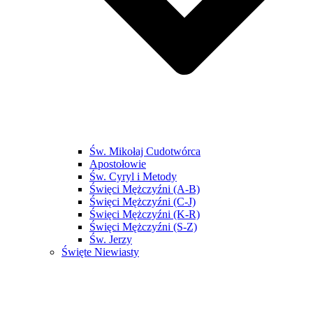
Św. Mikołaj Cudotwórca
Apostołowie
Św. Cyryl i Metody
Święci Mężczyźni (A-B)
Święci Mężczyźni (C-J)
Święci Mężczyźni (K-R)
Święci Mężczyźni (S-Z)
Św. Jerzy
Święte Niewiasty