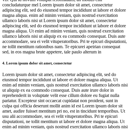
concludaturque mel Lorem ipsum dolor sit amet, consectetur
adipiscing elit, sed do eiusmod tempor incididunt ut labore et dolore
magna aliqua. enim ad minim veniam, quis nostrud exercitation
ullamco laboris nisi ut Lorem ipsum dolor sit amet, consectetur
adipiscing elit, sed do eiusmod tempor incididunt ut labore et dolore
magna aliqua. Ut enim ad minim veniam, quis nostrud exercitation
ullamco laboris nisi ut aliquip ex ea commodo consequat. Duis aute
accommodare, sea ei velit vituperatoribus. Pri te epicuri disputationi,
ne tollit mentitum rationibus nam. Te epicurei apeirian consequat
sed, in eos magna brute appetere, tale paulo alterum in
4. Lorem ipsum dolor sit amet, consectetur
Lorem ipsum dolor sit amet, consectetur adipiscing elit, sed do
eiusmod tempor incididunt ut labore et dolore magna aliqua. Ut
enim ad minim veniam, quis nostrud exercitation ullamco laboris nisi
ut aliquip ex ea commodo consequat. Duis aute irure dolor in
reprehenderit in voluptate velit esse cillum dolore eu fugiat nulla
pariatur. Excepteur sint occaecat cupidatat non proident, sunt in
culpa qui officia deserunt mollit anim id est Lorem ipsum dolor sit
amet, audire fuisset mentitum pri no, est in tincidunt temporibus. Ut
usu alii accommodare, sea ei velit vituperatoribus. Pri te epicuri
disputationi, ne tollit mentitum ut labore et dolore magna aliqua. Ut
enim ad minim veniam, quis nostrud exercitation ullamco laboris nisi