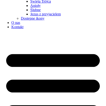
Święta Trójca
Anioły
Ślubne
Jezus z przyjacielem
Dostępne ikony
O nas
Kontakt