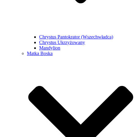
Chrystus Pantokrator (Wszechwładca)
Chrystus Ukrzyżowany
Mandylion
Matka Boska